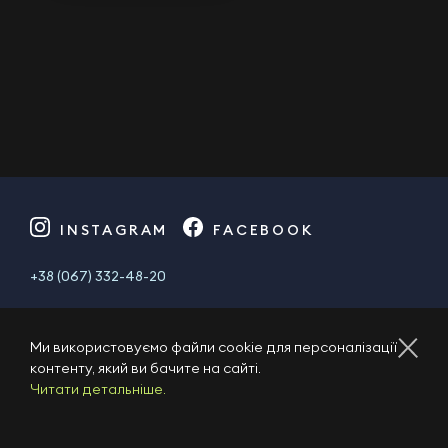
INSTAGRAM
FACEBOOK
+38 (067) 332-48-20
04080, Україна, м. Київ, Кирилівська, 23.
Ми використовуємо файли cookie для персоналізації
school@1plus1.tv
контенту, який ви бачите на сайті.
Читати детальніше.
Публічний договір
Полiтика конфiденцiйностi
2023 © ТРК «Студія 1+1». Всі права захищено.