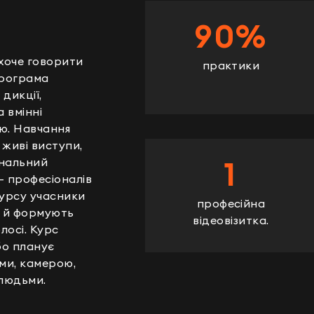
90%
 хоче говорити
практики
Програма
дикції,
 вмінні
ю. Навчання
 живі виступи,
нальний
1
 — професіоналів
 курсу учасники
професійна
а й формують
відеовізитка.
лосі. Курс
бо планує
ми, камерою,
 людьми.