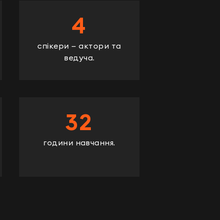
4
спікери — актори та
ведуча.
32
години навчання.