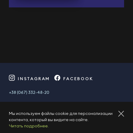
INSTAGRAM
FACEBOOK
+38 (067) 332-48-20
04080, Україна, м. Київ, Кирилівська, 23.
Мы используем файлы cookie для персонализации
school@1plus1.tv
контента, который вы видите на сайте.
Читать подробнее.
Публичный договор
Политика приватности